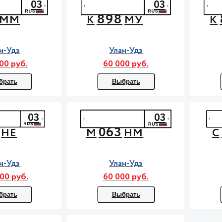
03
03
898
ММ
К
МУ
К
н-Удэ
Улан-Удэ
00 руб.
60 000 руб.
брать
Выбрать
03
03
063
НЕ
М
НМ
С
н-Удэ
Улан-Удэ
00 руб.
60 000 руб.
брать
Выбрать