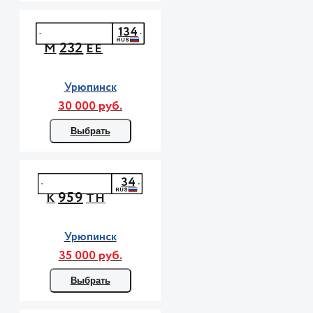
134
232
М
ЕЕ
Урюпинск
30 000 руб.
Выбрать
34
959
К
ТН
Урюпинск
35 000 руб.
Выбрать