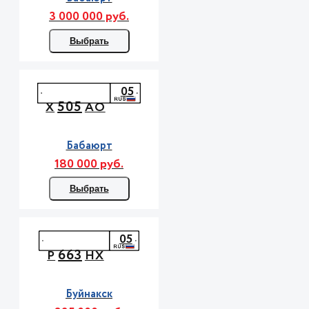
3 000 000 руб.
Выбрать
05
505
Х
АО
Бабаюрт
180 000 руб.
Выбрать
05
663
Р
НХ
Буйнакск