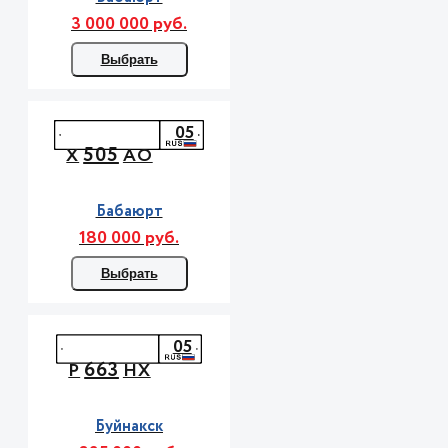
3 000 000 руб.
Выбрать
05
505
Х
АО
Бабаюрт
180 000 руб.
Выбрать
05
663
Р
НХ
Буйнакск