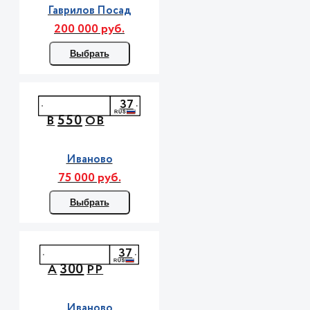
Гаврилов Посад
200 000 руб.
Выбрать
37
550
В
ОВ
Иваново
75 000 руб.
Выбрать
37
300
А
РР
Иваново