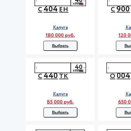
40
404
900
С
ЕН
С
Калуга
Ка
180 000 руб.
120 0
Выбрать
Вы
40
440
004
С
ТК
О
Калуга
Ка
85 000 руб.
650 0
Выбрать
Вы