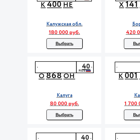
400
141
К
НЕ
Х
Калужская обл.
Бо
180 000 руб.
420 0
Выбрать
Вы
40
868
001
О
ОН
К
Калуга
Ка
80 000 руб.
1 700 
Выбрать
Вы
40