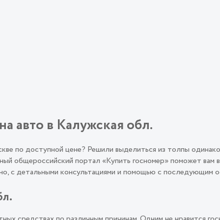
на авто в Калужская обл.
оскве по доступной цене? Решили выделиться из толпы одинак
ый общероссийский портал «Купить госномер» поможет вам во
льно, с детальными консультациями и помощью с последующим
бл.
ных средствах по различным причинам. Одним не нравится гос