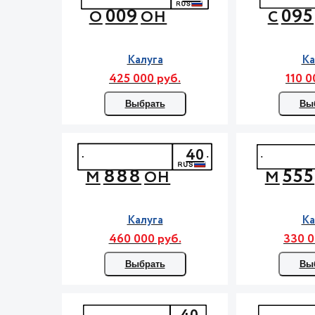
009
095
О
ОН
С
Калуга
Ка
425 000 руб.
110 0
Выбрать
Вы
40
888
555
М
ОН
М
Калуга
Ка
460 000 руб.
330 0
Выбрать
Вы