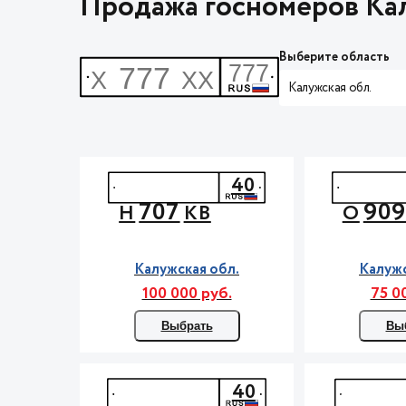
Продажа госномеров Кал
Выберите область
Калужская обл.
40
707
90
Н
КВ
О
Калужская обл.
Калужс
100 000 руб.
75 0
Выбрать
Вы
40