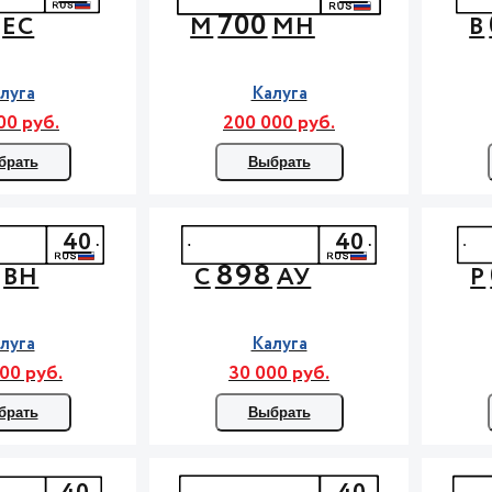
700
ЕС
М
МН
В
луга
Калуга
00 руб.
200 000 руб.
брать
Выбрать
40
40
898
ВН
С
АУ
Р
луга
Калуга
00 руб.
30 000 руб.
брать
Выбрать