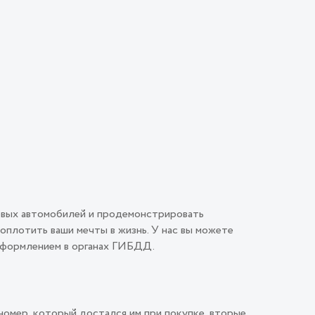
овых автомобилей и продемонстрировать
плотить ваши мечты в жизнь. У нас вы можете
 оформлением в органах ГИБДД.
номер, который достался им при покупке, вторые