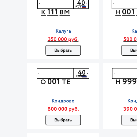
40
111
001
К
ВМ
Н
Калуга
Ка
350 000 руб.
500 0
Выбрать
Вы
40
001
99
О
ТЕ
Н
Кондрово
Кон
800 000 руб.
390 0
Выбрать
Вы