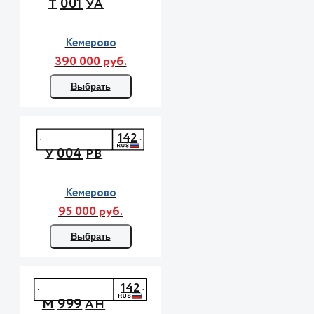
001
Т
УА
Кемерово
390 000 руб.
Выбрать
142
004
У
РВ
Кемерово
95 000 руб.
Выбрать
142
999
М
АН