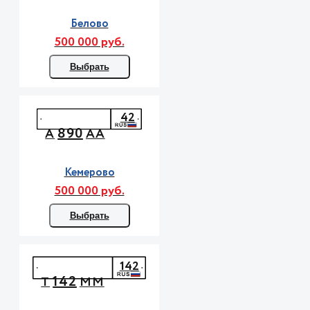
Белово
500 000 руб.
Выбрать
42
890
А
АА
Кемерово
500 000 руб.
Выбрать
142
142
Т
ММ