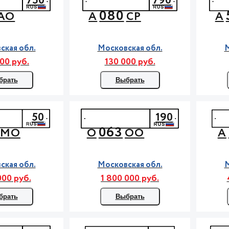
750
790
080
АО
А
СР
А
ская обл.
Московская обл.
М
00 руб.
130 000 руб.
брать
Выбрать
50
190
063
МО
О
ОО
А
ская обл.
Московская обл.
М
000 руб.
1 800 000 руб.
брать
Выбрать