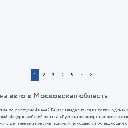
>
>|
1
2
3
4
5
на авто в Московская область
оскве по доступной цене? Решили выделиться из толпы одинак
ый общероссийский портал «Купить госномер» поможет вам во
льно, с детальными консультациями и помощью с последующим