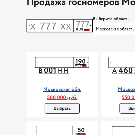
Продажа госномеров Мо
Выберите область
Московская область
190
001
460
В
НН
А
Московская обл.
Москов
500 000 руб.
550 0
Выбрать
Вы
50