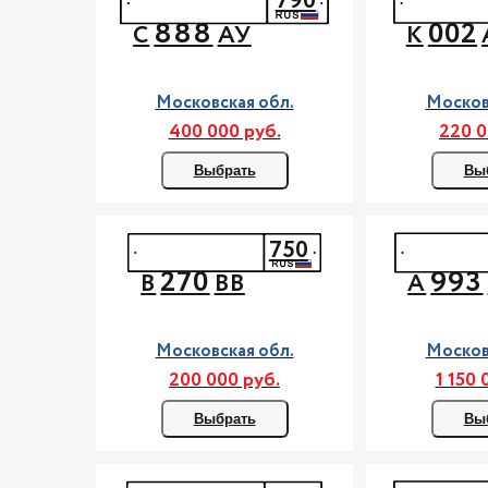
790
888
002
С
АУ
К
Московская обл.
Москов
400 000 руб.
220 0
Выбрать
Вы
750
270
993
В
ВВ
А
Московская обл.
Москов
200 000 руб.
1 150 
Выбрать
Вы