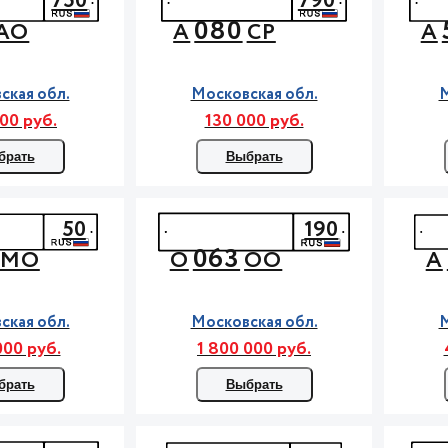
750
790
080
АО
А
СР
А
ская обл.
Московская обл.
М
00 руб.
130 000 руб.
брать
Выбрать
50
190
063
МО
О
ОО
А
ская обл.
Московская обл.
М
000 руб.
1 800 000 руб.
брать
Выбрать