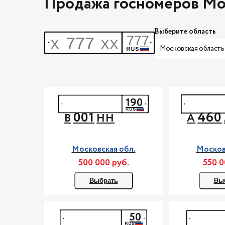
Продажа госномеров Мо
Выберите область
Московская область
190
001
460
В
НН
А
Московская обл.
Москов
500 000 руб.
550 0
Выбрать
Вы
50