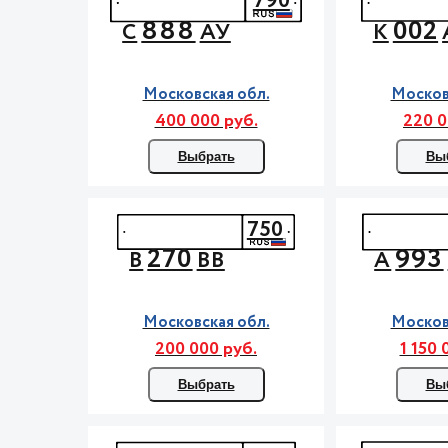
790
888
002
С
АУ
К
Московская обл.
Москов
400 000 руб.
220 0
Выбрать
Вы
750
270
993
В
ВВ
А
Московская обл.
Москов
200 000 руб.
1 150 
Выбрать
Вы