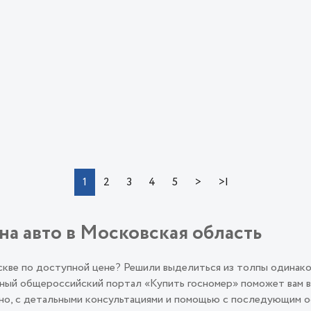
>
>|
1
2
3
4
5
на авто в Московская область
оскве по доступной цене? Решили выделиться из толпы одинак
ый общероссийский портал «Купить госномер» поможет вам во
льно, с детальными консультациями и помощью с последующим