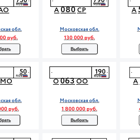
750
790
080
АО
А
СР
А
ская обл.
Московская обл.
М
00 руб.
130 000 руб.
брать
Выбрать
50
190
063
МО
О
ОО
А
ская обл.
Московская обл.
М
000 руб.
1 800 000 руб.
брать
Выбрать