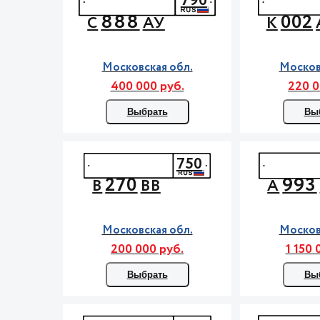
790
888
002
С
АУ
К
Московская обл.
Москов
400 000 руб.
220 0
Выбрать
Вы
750
270
993
В
ВВ
А
Московская обл.
Москов
200 000 руб.
1 150 
Выбрать
Вы