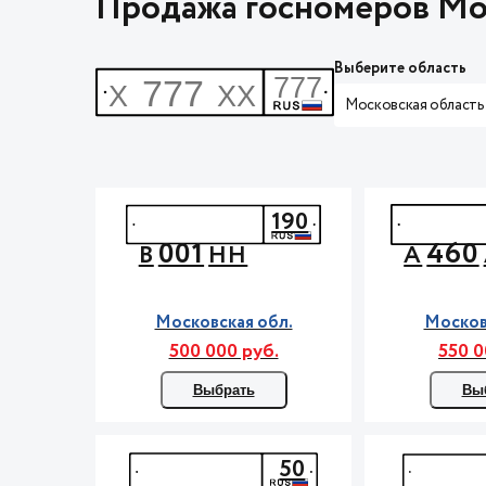
Продажа госномеров Мо
Выберите область
Московская область
190
001
460
В
НН
А
Московская обл.
Москов
500 000 руб.
550 0
Выбрать
Вы
50