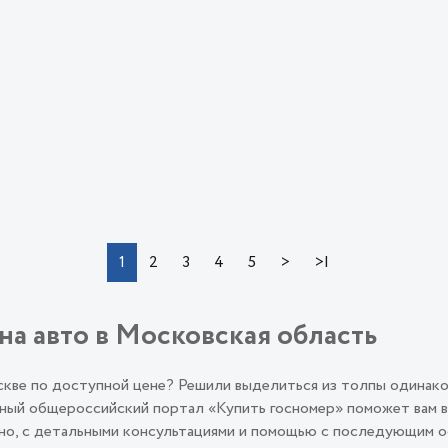
>
>|
1
2
3
4
5
на авто в Московская область
оскве по доступной цене? Решили выделиться из толпы одинак
ый общероссийский портал «Купить госномер» поможет вам во
льно, с детальными консультациями и помощью с последующим