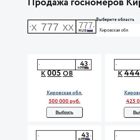
Продажа госномеров Кир
Выберите область
Кировская обл.
43
005
44
К
ОВ
К
Кировская обл.
Кировс
500 000 руб.
425 0
Выбрать
Вы
43