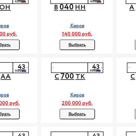
040
ОН
В
НН
А
иров
Киров
00 руб.
140 000 руб.
брать
Выбрать
43
43
700
АА
С
ТК
С
иров
Киров
000 руб.
200 000 руб.
брать
Выбрать