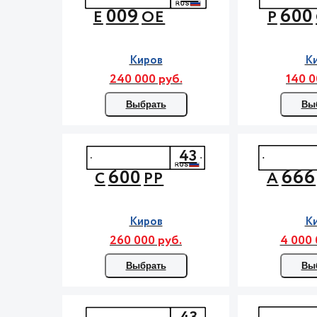
009
600
Е
ОЕ
Р
Киров
К
240 000 руб.
140 0
Выбрать
Вы
43
600
666
С
РР
А
Киров
К
260 000 руб.
4 000 
Выбрать
Вы