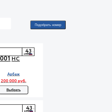
Подобрать номер
43
001
НС
Арбаж
200 000 руб.
Выбрать
43