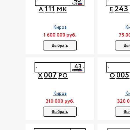
43
111
243
А
МК
Е
Киров
К
1 600 000 руб.
75 0
Выбрать
Вы
43
007
005
Х
РО
О
Киров
К
310 000 руб.
320 0
Выбрать
Вы