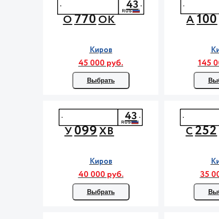
43
770
100
О
ОК
А
Киров
К
45 000 руб.
145 0
Выбрать
Вы
43
099
252
У
ХВ
С
Киров
К
40 000 руб.
35 0
Выбрать
Вы