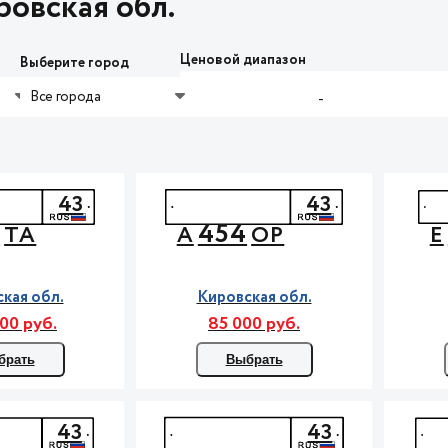
овская обл.
Ценовой диапазон
Выберите город
Все города
-
43
43
4
454
ТА
А
ОР
Е
кая обл.
Кировская обл.
00 руб.
85 000 руб.
брать
Выбрать
43
43