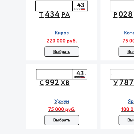
43
434
028
Т
РА
Р
Киров
Кот
220 000 руб.
75 0
Выбрать
Вы
43
992
787
С
ХВ
У
Уржум
Яр
75 000 руб.
100 0
Выбрать
Вы