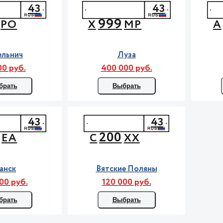
43
43
999
РО
Х
МР
А
ельнич
Луза
00 руб.
400 000 руб.
брать
Выбрать
43
43
200
ЕА
С
ХХ
анск
Вятские Поляны
00 руб.
120 000 руб.
брать
Выбрать