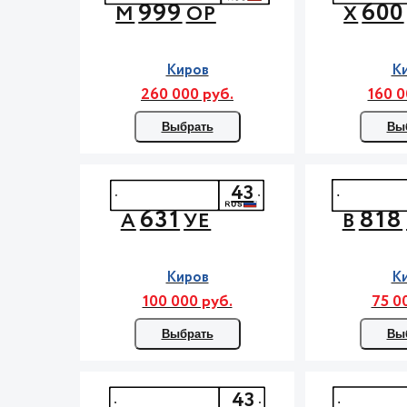
999
600
М
ОР
Х
Киров
К
260 000 руб.
160 0
Выбрать
Вы
43
631
818
А
УЕ
В
Киров
К
100 000 руб.
75 0
Выбрать
Вы
43