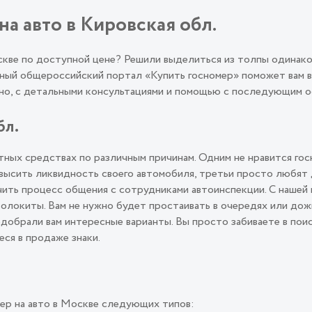
на авто в Кировская обл.
оскве по доступной цене? Решили выделиться из толпы одинак
ый общероссийский портал «Купить госномер» поможет вам во
льно, с детальными консультациями и помощью с последующим
бл.
ных средствах по различным причинам. Одним не нравится гос
овысить ликвидность своего автомобиля, третьи просто любят
ить процесс общения с сотрудниками автоинспекции. С нашей 
олокиты. Вам не нужно будет простаивать в очередях или дож
подобрали вам интересные варианты. Вы просто забиваете в пои
еся в продаже знаки.
ер на авто в Москве следующих типов: