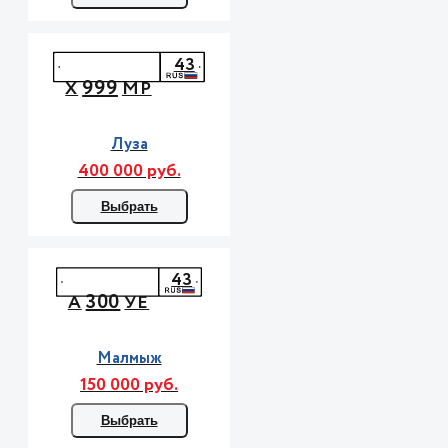
43
999
Х
МР
Луза
400 000 руб.
Выбрать
43
300
А
УЕ
Малмыж
150 000 руб.
Выбрать