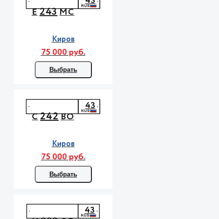
43
243
Е
МС
Киров
75 000 руб.
Выбрать
43
242
С
ВО
Киров
75 000 руб.
Выбрать
43