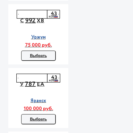
43
992
С
ХВ
Уржум
75 000 руб.
Выбрать
43
787
У
ЕА
Яранск
100 000 руб.
Выбрать