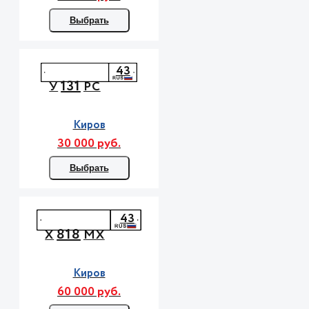
Выбрать
43
131
У
РС
Киров
30 000 руб.
Выбрать
43
818
Х
МХ
Киров
60 000 руб.