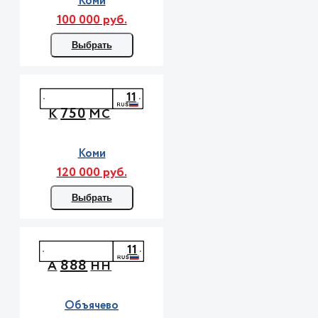
Коми
100 000 руб.
Выбрать
11
750
К
МС
Коми
120 000 руб.
Выбрать
11
888
А
НН
Объячево