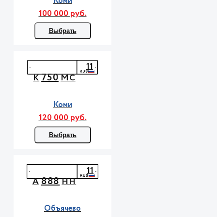
Коми
100 000 руб.
Выбрать
11
750
К
МС
Коми
120 000 руб.
Выбрать
11
888
А
НН
Объячево