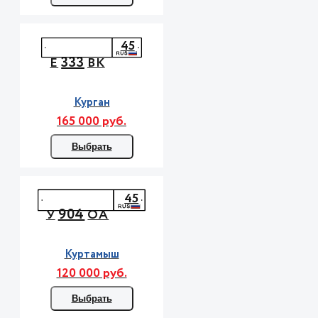
45
333
Е
ВК
Курган
165 000 руб.
Выбрать
45
904
У
ОА
Куртамыш
120 000 руб.
Выбрать