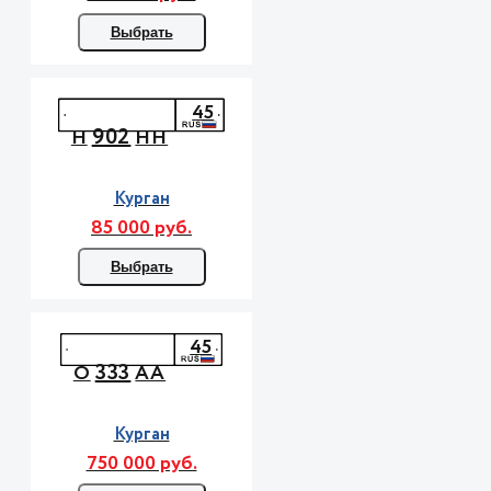
Выбрать
45
902
Н
НН
Курган
85 000 руб.
Выбрать
45
333
О
АА
Курган
750 000 руб.