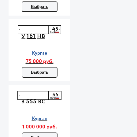
Выбрать
45
161
У
НВ
Курган
75 000 руб.
Выбрать
45
555
В
ВС
Курган
1 000 000 руб.