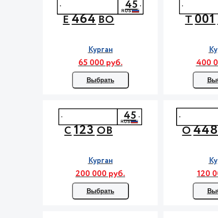
45
464
001
Е
ВО
Т
Курган
Ку
65 000 руб.
400 0
Выбрать
Вы
45
123
44
С
ОВ
О
Курган
Ку
200 000 руб.
120 0
Выбрать
Вы