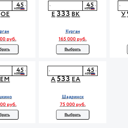
45
45
333
ОЕ
Е
ВК
У
рган
Курган
00 руб.
165 000 руб.
брать
Выбрать
45
45
533
ЕМ
А
ЕА
шкино
Шадринск
00 руб.
75 000 руб.
брать
Выбрать