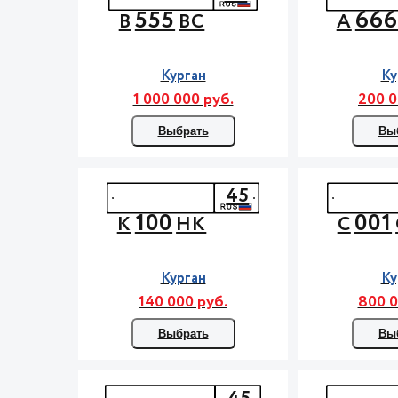
555
66
В
ВС
А
Курган
Ку
1 000 000 руб.
200 0
Выбрать
Вы
45
100
001
К
НК
С
Курган
Ку
140 000 руб.
800 0
Выбрать
Вы