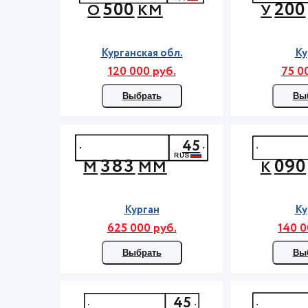
500
200
О
КМ
У
Курганская обл.
Ку
120 000 руб.
75 0
Выбрать
Вы
45
383
090
М
ММ
К
Курган
Ку
625 000 руб.
140 0
Выбрать
Вы
45