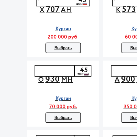
45
707
573
Х
АН
К
Курган
Ку
200 000 руб.
60 0
Выбрать
Вы
45
930
900
О
МН
А
Курган
Ку
70 000 руб.
350 0
Выбрать
Вы