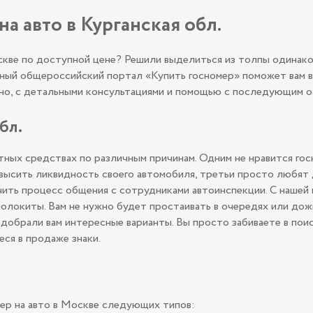
а авто в Курганская обл.
оскве по доступной цене? Решили выделиться из толпы одинак
ый общероссийский портал «Купить госномер» поможет вам во
льно, с детальными консультациями и помощью с последующим
бл.
ных средствах по различным причинам. Одним не нравится гос
овысить ликвидность своего автомобиля, третьи просто любят
ить процесс общения с сотрудниками автоинспекции. С нашей 
олокиты. Вам не нужно будет простаивать в очередях или дож
подобрали вам интересные варианты. Вы просто забиваете в пои
еся в продаже знаки.
ер на авто в Москве следующих типов: