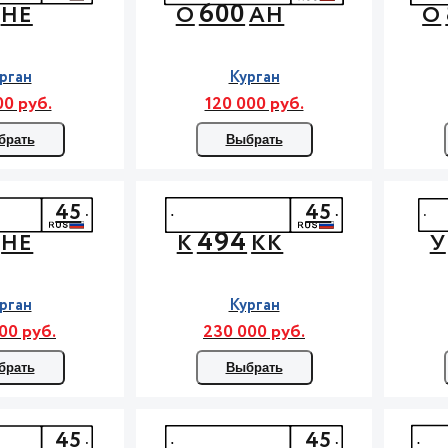
600
НЕ
О
АН
О
рган
Курган
00 руб.
120 000 руб.
брать
Выбрать
45
45
494
НЕ
К
КК
У
рган
Курган
00 руб.
230 000 руб.
брать
Выбрать
45
45