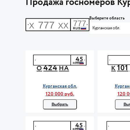
Продажа госномеров Кур
Выберите область
Курганская обл.
45
424
101
О
НА
К
Курганская обл.
Курган
120 000 руб.
120 0
Выбрать
Вы
45