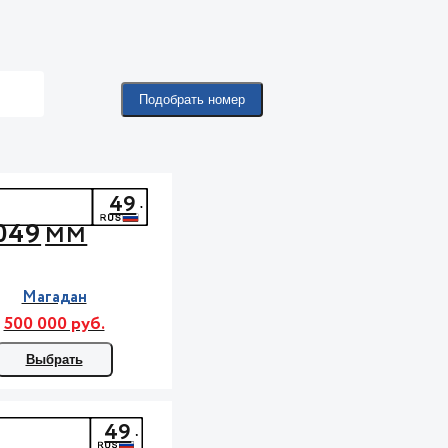
Подобрать номер
49
049
ММ
Магадан
500 000 руб.
Выбрать
49