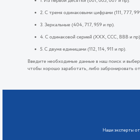
1. Из первой десятки (001, 005, 007 и пр).
2. С тремя одинаковыми цифрами (111, 777, 999
3. Зеркальные (404, 717, 959 и пр).
4. С одинаковой серией (ХХХ, ССС, ВВВ и пр)
5. С двумя единицами (112, 114, 911 и пр).
Введите необходимые данные в наш поиск и выбер
чтобы хорошо заработать, либо забронировать от
Наши эксперты от