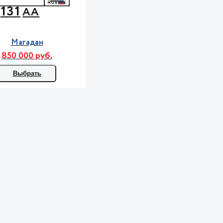
131
АА
Магадан
850 000 руб.
Выбрать