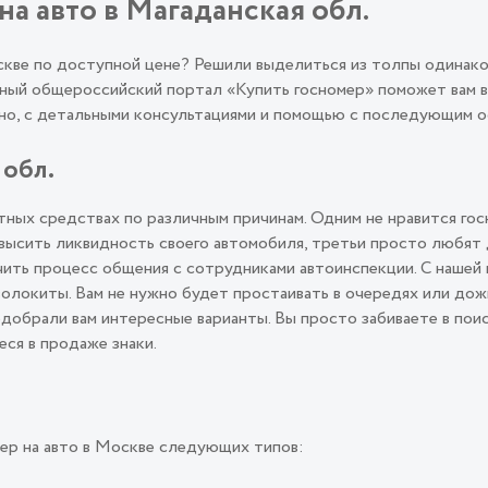
на авто в Магаданская обл.
оскве по доступной цене? Решили выделиться из толпы одинак
ый общероссийский портал «Купить госномер» поможет вам во
льно, с детальными консультациями и помощью с последующим
 обл.
ных средствах по различным причинам. Одним не нравится гос
овысить ликвидность своего автомобиля, третьи просто любят
ить процесс общения с сотрудниками автоинспекции. С нашей 
олокиты. Вам не нужно будет простаивать в очередях или дож
подобрали вам интересные варианты. Вы просто забиваете в пои
еся в продаже знаки.
ер на авто в Москве следующих типов: