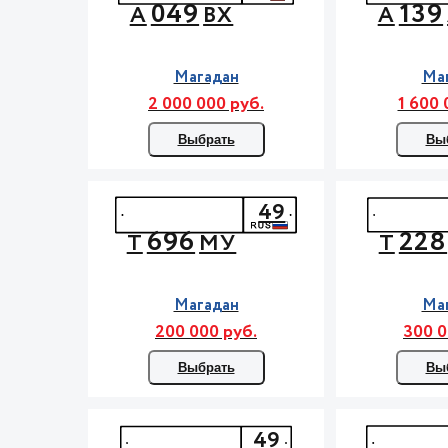
049
139
А
ВХ
А
Магадан
Ма
2 000 000 руб.
1 600 
Выбрать
Вы
49
696
228
Т
МУ
Т
Магадан
Ма
200 000 руб.
300 0
Выбрать
Вы
49