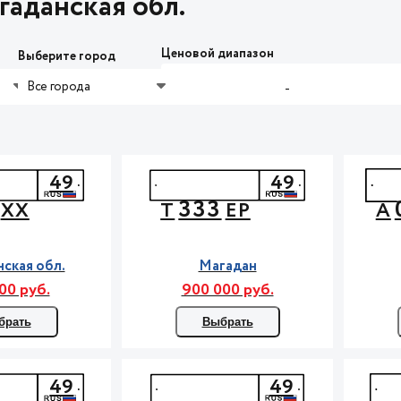
аданская обл.
Ценовой диапазон
Выберите город
Все города
-
49
49
333
ХХ
Т
ЕР
А
ская обл.
Магадан
00 руб.
900 000 руб.
брать
Выбрать
49
49