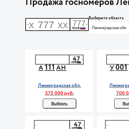
Продажа госномеров Лен
Выберите область
Ленинградская обл.
47
111
001
А
АН
У
Ленинградская обл.
Ленингра
375 000 руб.
700 0
Выбрать
Вы
47