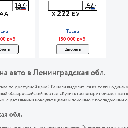
147
47
222
АА
Х
ЕУ
осно
Тосно
00 руб.
150 000 руб.
брать
Выбрать
на авто в Ленинградская обл.
оскве по доступной цене? Решили выделиться из толпы одинак
ый общероссийский портал «Купить госномер» поможет вам во
льно, с детальными консультациями и помощью с последующим
ая обл.
ных средствах по различным причинам. Одним не нравится гос