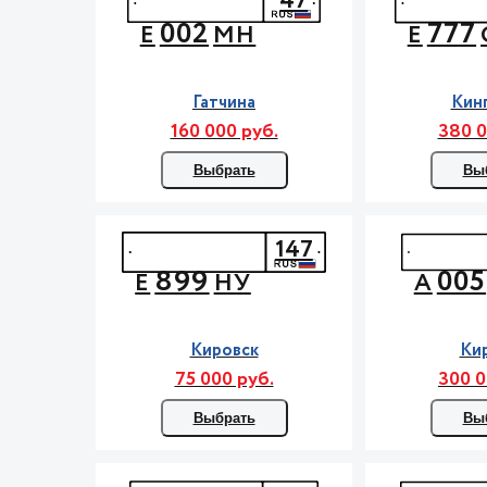
47
002
777
Е
МН
Е
Гатчина
Кин
160 000 руб.
380 0
Выбрать
Вы
147
899
005
Е
НУ
А
Кировск
Ки
75 000 руб.
300 0
Выбрать
Вы