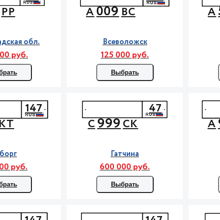
009
РР
А
ВС
А
дская обл.
Всеволожск
00 руб.
125 000 руб.
брать
Выбрать
147
47
999
КТ
С
СК
А
борг
Гатчина
00 руб.
600 000 руб.
брать
Выбрать