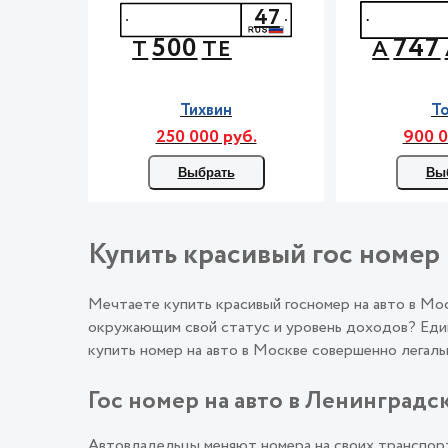
47
500
747
Т
ТЕ
А
Тихвин
Т
250 000 руб.
900 0
Выбрать
Вы
Купить красивый гос номер 
Мечтаете купить красивый госномер на авто в М
окружающим свой статус и уровень доходов? Един
купить номер на авто в Москве совершенно лега
Гос номер на авто в Ленинградск
Автовладельцы меняют номера на своих транспорт