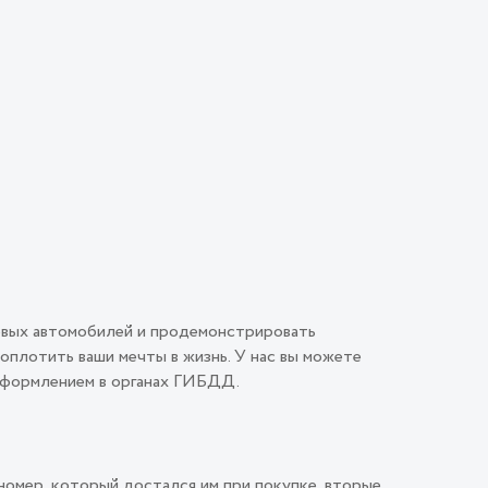
овых автомобилей и продемонстрировать
плотить ваши мечты в жизнь. У нас вы можете
 оформлением в органах ГИБДД.
номер, который достался им при покупке, вторые