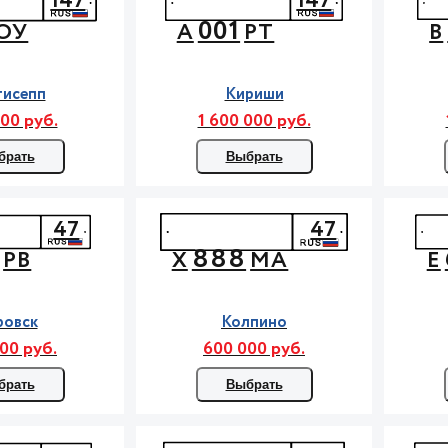
147
147
001
ОУ
А
РТ
В
гисепп
Кириши
00 руб.
1 600 000 руб.
брать
Выбрать
47
47
888
РВ
Х
МА
Е
ровск
Колпино
00 руб.
600 000 руб.
брать
Выбрать