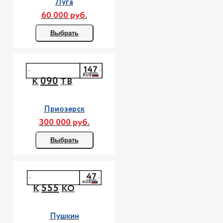
Луга
60 000 руб.
Выбрать
147
090
К
ТВ
Приозерск
300 000 руб.
Выбрать
47
555
К
КО
Пушкин