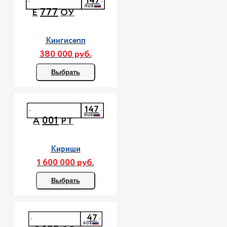
147
777
Е
ОУ
Кингисепп
380 000 руб.
Выбрать
147
001
А
РТ
Кириши
1 600 000 руб.
Выбрать
47