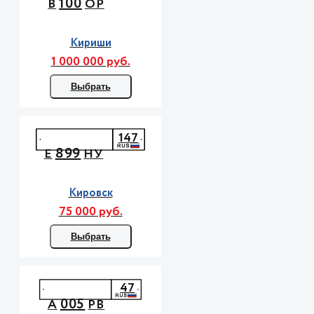
100
В
ОР
Кириши
1 000 000 руб.
Выбрать
147
899
Е
НУ
Кировск
75 000 руб.
Выбрать
47
005
А
РВ