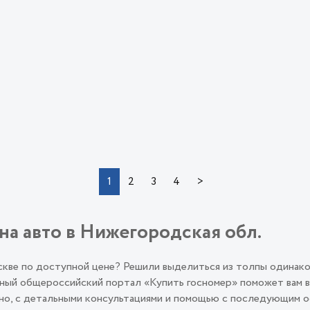
>
1
2
3
4
на авто в Нижегородская обл.
оскве по доступной цене? Решили выделиться из толпы одинак
ый общероссийский портал «Купить госномер» поможет вам во
льно, с детальными консультациями и помощью с последующим