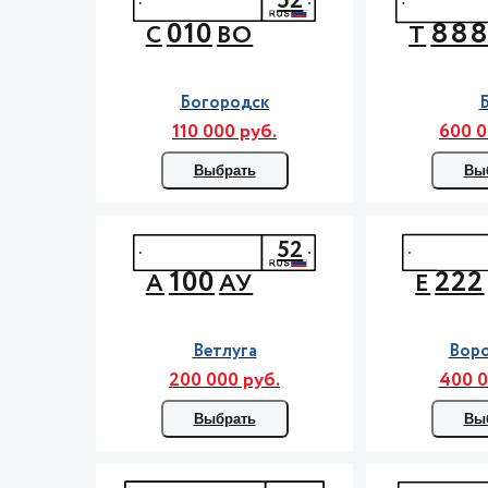
52
010
88
С
ВО
Т
Богородск
110 000 руб.
600 0
Выбрать
Вы
52
100
222
А
АУ
Е
Ветлуга
Вор
200 000 руб.
400 0
Выбрать
Вы