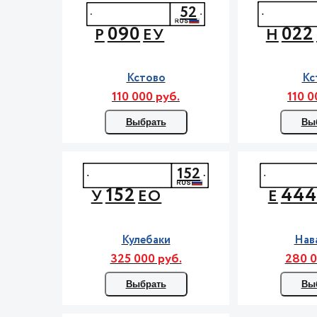
52
090
022
Р
ЕУ
Н
Кстово
Кс
110 000 руб.
110 0
Выбрать
Вы
152
152
44
У
ЕО
Е
Кулебаки
Нав
325 000 руб.
280 0
Выбрать
Вы