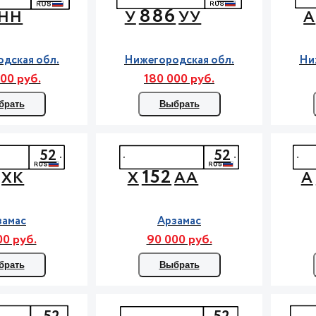
886
НН
У
УУ
А
дская обл.
Нижегородская обл.
Ни
00 руб.
180 000 руб.
брать
Выбрать
52
52
152
ХК
Х
АА
А
замас
Арзамас
00 руб.
90 000 руб.
брать
Выбрать