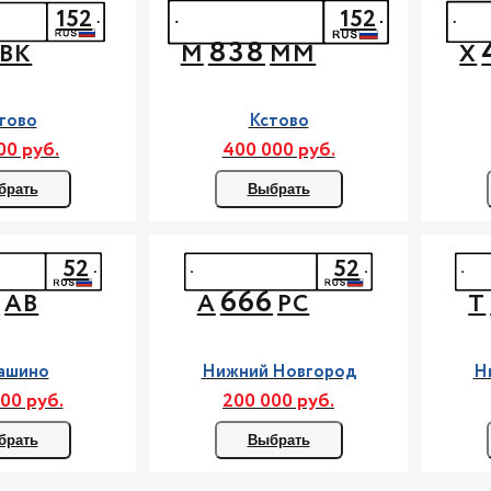
152
152
838
ВК
М
ММ
Х
тово
Кстово
00 руб.
400 000 руб.
брать
Выбрать
52
52
4
666
АВ
А
РС
Т
ашино
Нижний Новгород
Н
00 руб.
200 000 руб.
брать
Выбрать