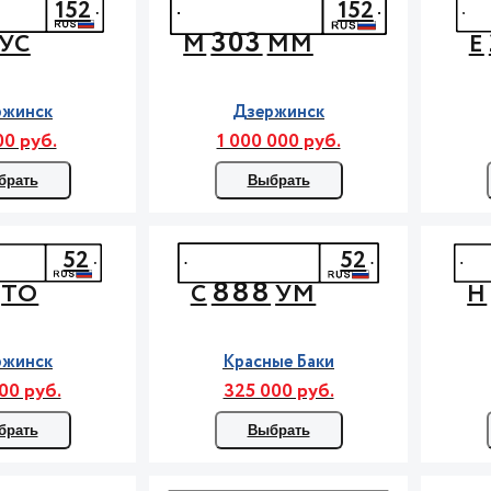
152
152
303
УС
М
ММ
Е
ржинск
Дзержинск
00 руб.
1 000 000 руб.
брать
Выбрать
52
52
888
ТО
С
УМ
Н
ржинск
Красные Баки
00 руб.
325 000 руб.
брать
Выбрать