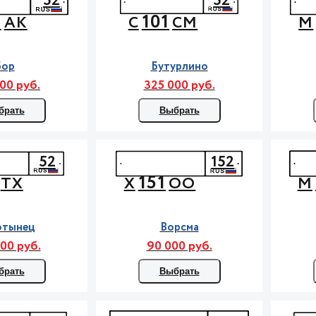
52
52
8
101
АК
С
СМ
М
Бор
Бутурлино
00 руб.
325 000 руб.
брать
Выбрать
52
152
151
ТХ
Х
ОО
М
отынец
Ворсма
00 руб.
90 000 руб.
брать
Выбрать