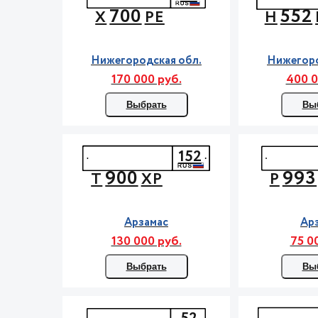
700
552
Х
РЕ
Н
Нижегородская обл.
Нижегоро
170 000 руб.
400 0
Выбрать
Вы
152
900
993
Т
ХР
Р
Арзамас
Ар
130 000 руб.
75 0
Выбрать
Вы