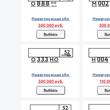
888
002
О
**
М
Нижегородская обл.
Нижегоро
300 000 руб.
500 0
Выбрать
Вы
52
333
004
О
НО
Н
Нижегородская обл.
Нижегоро
500 000 руб.
110 0
Выбрать
Вы
52