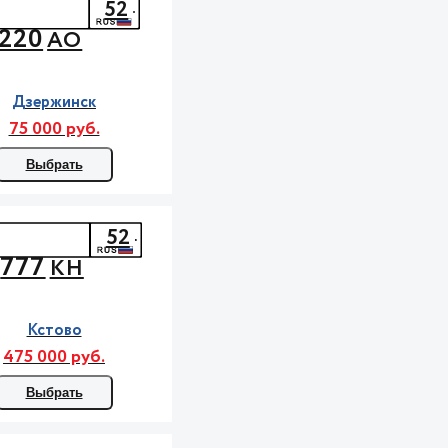
52
220
АО
Дзержинск
75 000 руб.
Выбрать
52
777
КН
Кстово
475 000 руб.
Выбрать