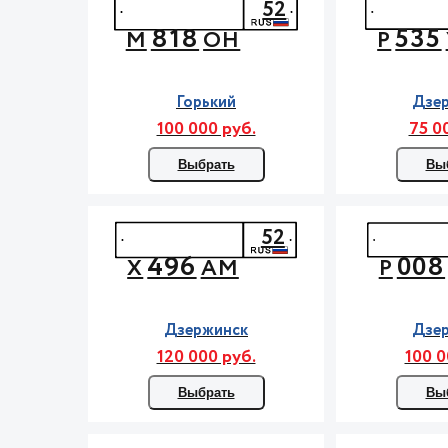
52
818
535
М
ОН
Р
Горький
Дзе
100 000 руб.
75 0
Выбрать
Вы
52
496
008
Х
АМ
Р
Дзержинск
Дзе
120 000 руб.
100 0
Выбрать
Вы