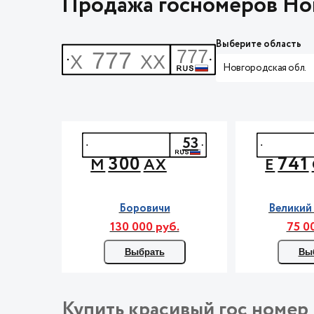
Продажа госномеров Нов
Выберите область
Новгородская обл.
53
300
741
М
АХ
Е
Боровичи
Великий
130 000 руб.
75 0
Выбрать
Вы
Купить красивый гос номер 