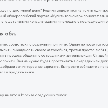
оскве по доступной цене? Решили выделиться из толпы одинак
ый общероссийский портал «Купить госномер» поможет вам во
льно, с детальными консультациями и помощью с последующим
я обл.
ных средствах по различным причинам. Одним не нравится гос
овысить ликвидность своего автомобиля, третьи просто любят
ить процесс общения с сотрудниками автоинспекции. С нашей 
олокиты. Вам не нужно будет простаивать в очередях или дож
подобрали вам интересные варианты. Вы просто забиваете в пои
еся в продаже знаки.
ер на авто в Москве следующих типов: