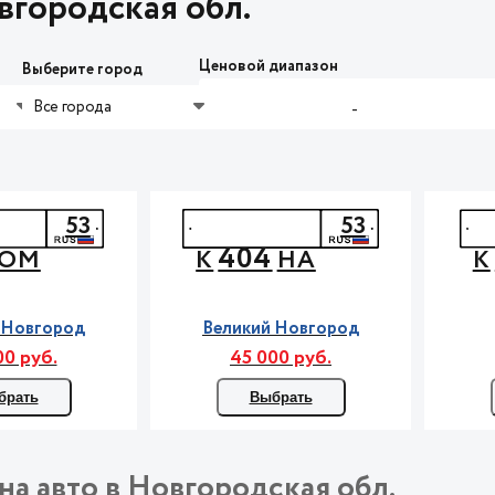
городская обл.
Ценовой диапазон
Выберите город
Все города
-
53
53
404
ОМ
К
НА
К
 Новгород
Великий Новгород
00 руб.
45 000 руб.
брать
Выбрать
на авто в Новгородская обл.