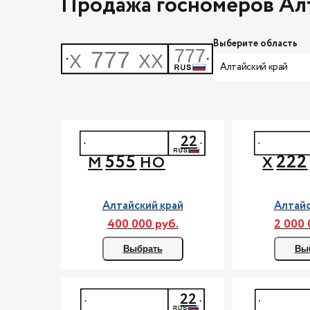
Продажа госномеров Ал
Выберите область
Алтайский край
22
555
222
М
НО
Х
Алтайский край
Алтайс
400 000 руб.
2 000 
Выбрать
Вы
22