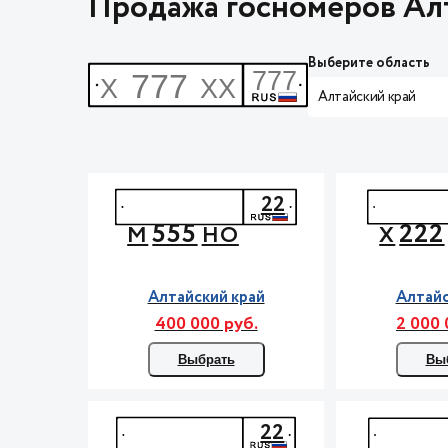
Продажа госномеров Ал
Выберите область
Алтайский край
22
555
222
М
НО
Х
Алтайский край
Алтайс
400 000 руб.
2 000 
Выбрать
Вы
22