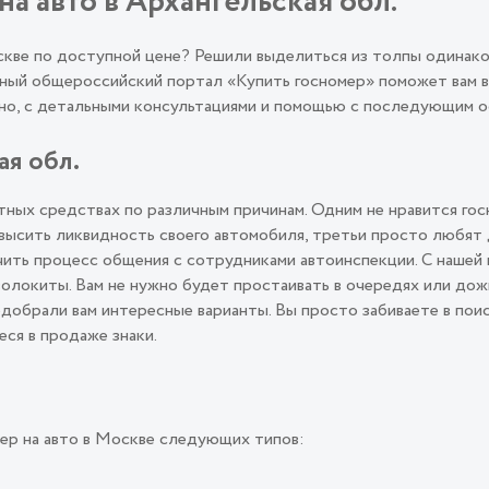
на авто в Архангельская обл.
оскве по доступной цене? Решили выделиться из толпы одинак
ый общероссийский портал «Купить госномер» поможет вам во
льно, с детальными консультациями и помощью с последующим
ая обл.
ных средствах по различным причинам. Одним не нравится гос
овысить ликвидность своего автомобиля, третьи просто любят
ить процесс общения с сотрудниками автоинспекции. С нашей 
олокиты. Вам не нужно будет простаивать в очередях или дож
подобрали вам интересные варианты. Вы просто забиваете в пои
еся в продаже знаки.
ер на авто в Москве следующих типов: