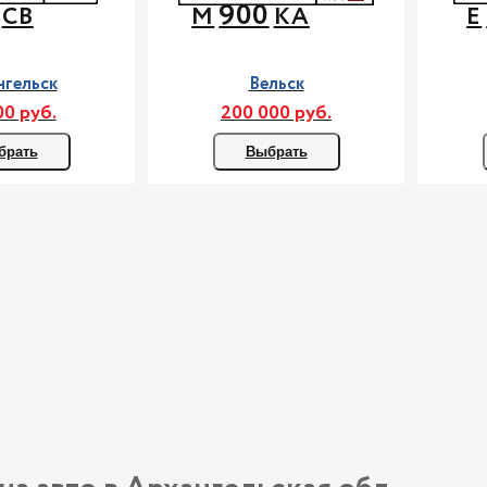
900
СВ
М
КА
Е
нгельск
Вельск
00 руб.
200 000 руб.
брать
Выбрать