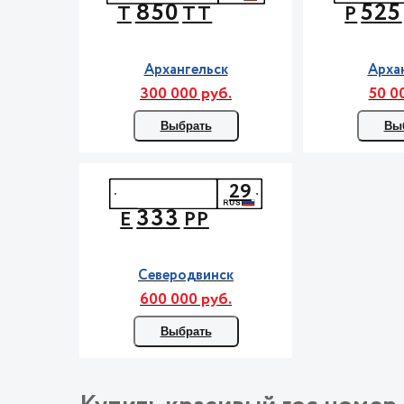
850
525
Т
ТТ
Р
Архангельск
Арха
300 000 руб.
50 0
Выбрать
Вы
29
333
Е
РР
Северодвинск
600 000 руб.
Выбрать