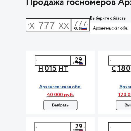
Продажа госномеров Арх
Выберите область
Архангельская обл.
29
015
180
Н
НТ
С
Архангельская обл.
Арха
40 000 руб.
120 0
Выбрать
Вы
29