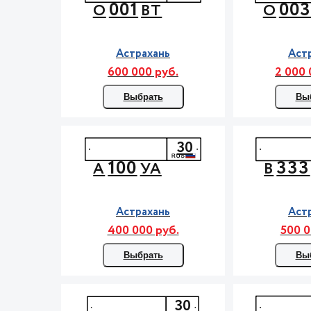
001
00
О
ВТ
О
Астрахань
Аст
600 000 руб.
2 000 
Выбрать
Вы
30
100
333
А
УА
В
Астрахань
Аст
400 000 руб.
500 0
Выбрать
Вы
30