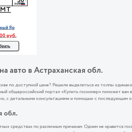
30
МТ
ный Яр
00 руб.
брать
на авто в Астраханская обл.
оскве по доступной цене? Решили выделиться из толпы одинак
ый общероссийский портал «Купить госномер» поможет вам во
льно, с детальными консультациями и помощью с последующим
я обл.
ных средствах по различным причинам. Одним не нравится гос