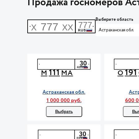
Продажа госномеров Аст
Выберите область
Астраханская обл.
30
111
191
М
МА
О
Астраханская обл.
Аст
1 000 000 руб.
600 0
Выбрать
Вы
30