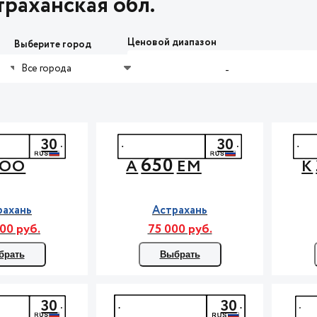
раханская обл.
Ценовой диапазон
Выберите город
Все города
-
30
30
650
ОО
А
ЕМ
К
рахань
Астрахань
00 руб.
75 000 руб.
брать
Выбрать
30
30