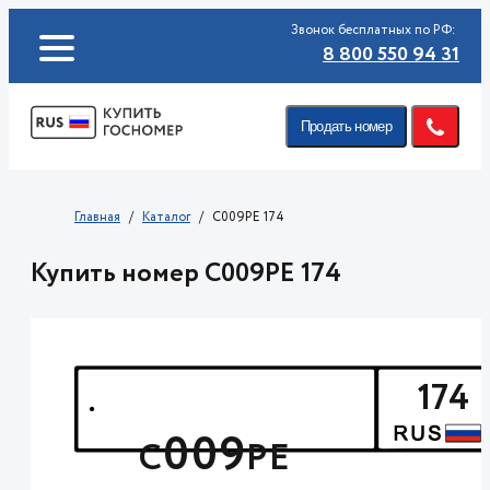
Звонок бесплатных по РФ:
8 800 550 94 31
Продать номер
Главная
Каталог
C009PE 174
Купить номер C009PE 174
174
009
С
РЕ