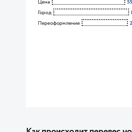
Цена
5
Город
Переоформление
Как происходит перевес но