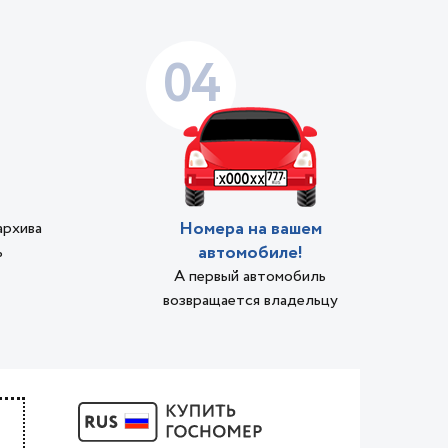
04
Номера на вашем
архива
автомобиле!
ь
А первый автомобиль
возвращается владельцу