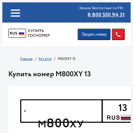
Звонок бесплатных по РФ:
8 800 550 94 31
Продать номер
Главная
Каталог
M800XY 13
Купить номер M800XY 13
13
800
М
ХУ