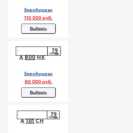
Биробиджан
110 000 руб.
Выбрать
79
800
А
НК
Биробиджан
80 000 руб.
Выбрать
79
101
А
СН