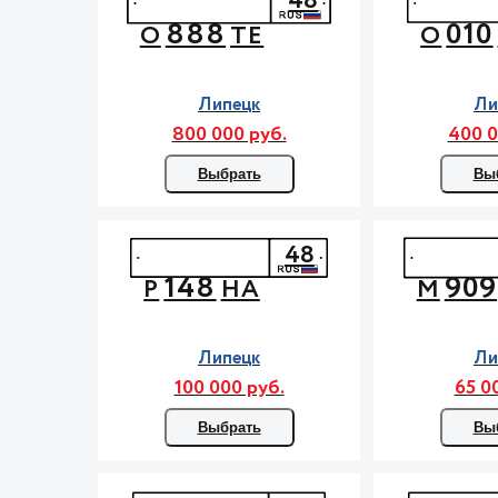
48
888
010
О
ТЕ
О
Липецк
Ли
800 000 руб.
400 0
Выбрать
Вы
48
148
909
Р
НА
М
Липецк
Ли
100 000 руб.
65 0
Выбрать
Вы