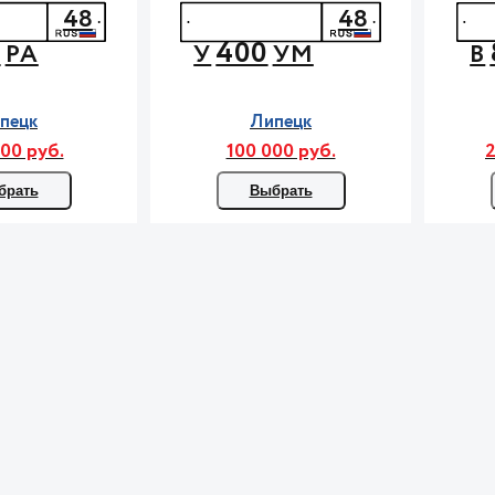
48
48
8
400
РА
У
УМ
В
пецк
Липецк
00 руб.
100 000 руб.
2
брать
Выбрать