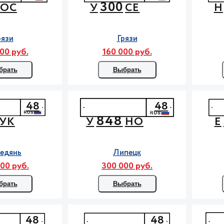
300
ОС
У
СЕ
Н
рязи
Грязи
00 руб.
160 000 руб.
брать
Выбрать
48
48
848
УК
У
НО
Е
едянь
Липецк
00 руб.
300 000 руб.
брать
Выбрать
48
48