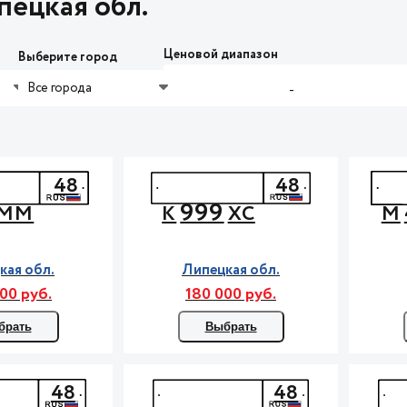
ецкая обл.
Ценовой диапазон
Выберите город
Все города
-
48
48
999
ММ
К
ХС
М
кая обл.
Липецкая обл.
00 руб.
180 000 руб.
брать
Выбрать
48
48