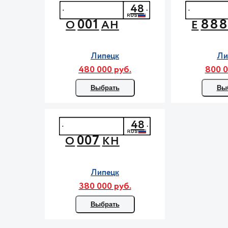
48
001
88
О
АН
Е
Липецк
Ли
480 000 руб.
800 0
Выбрать
Вы
48
007
О
КН
Липецк
380 000 руб.
Выбрать