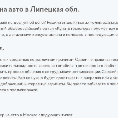
на авто в Липецкая обл.
оскве по доступной цене? Решили выделиться из толпы одинак
ый общероссийский портал «Купить госномер» поможет вам во
льно, с детальными консультациями и помощью с последующим
л.
ных средствах по различным причинам. Одним не нравится гос
овысить ликвидность своего автомобиля, третьи просто любят
ить процесс общения с сотрудниками автоинспекции. С нашей 
олокиты. Вам не нужно будет простаивать в очередях или дож
подобрали вам интересные варианты. Вы просто забиваете в пои
еся в продаже знаки.
ер на авто в Москве следующих типов: