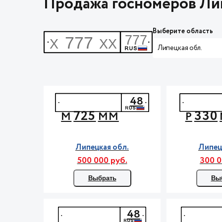
Продажа госномеров Лип
Выберите область
Липецкая обл.
48
725
330
М
ММ
Р
Липецкая обл.
Липец
500 000 руб.
300 0
Выбрать
Вы
48