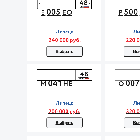
48
005
500
Е
ЕО
Р
Липецк
Ли
240 000 руб.
220 0
Выбрать
Вы
48
041
007
М
НВ
О
Липецк
Ли
200 000 руб.
320 0
Выбрать
Вы