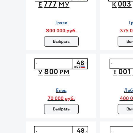
777
003
Е
МУ
К
Грязи
Г
800 000 руб.
375 0
Выбрать
Вы
48
800
001
У
РМ
Е
Елец
Леб
70 000 руб.
400 0
Выбрать
Вы
48