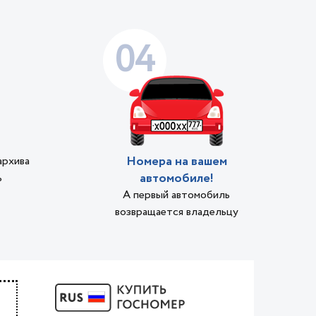
04
Номера на вашем
архива
автомобиле!
ь
А первый автомобиль
возвращается владельцу