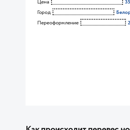
Цена
35
Город
Бело
Переоформление
Как происходит перевес но