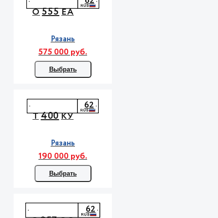
62
555
О
ЕА
Рязань
575 000 руб.
Выбрать
62
400
Т
КУ
Рязань
190 000 руб.
Выбрать
62