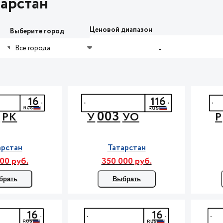
арстан
Ценовой диапазон
Выберите город
Все города
-
16
116
7
003
РК
У
УО
Р
арстан
Татарстан
00 руб.
350 000 руб.
брать
Выбрать
16
16