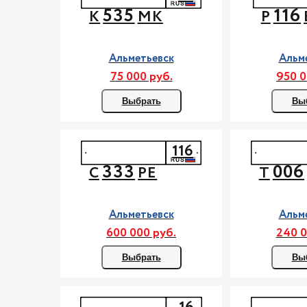
535
116
К
МК
Р
Альметьевск
Альм
75 000 руб.
950 0
Выбрать
Вы
116
333
006
С
РЕ
Т
Альметьевск
Альм
600 000 руб.
240 0
Выбрать
Вы