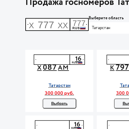
Продажа госномеров Тат
Выберите область
Татарстан
16
087
79
Х
АМ
К
Татарстан
Тат
300 000 руб.
300 0
Выбрать
Вы
16