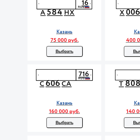
16
584
00
А
НХ
Х
Казань
Ка
75 000 руб.
400 0
Выбрать
Вы
716
606
80
С
СА
Т
Казань
Ка
160 000 руб.
140 0
Выбрать
Вы