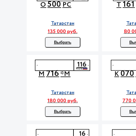
500
161
О
РС
Т
Татарстан
Тат
135 000 руб.
80 0
Выбрать
Вы
116
716
070
М
*М
К
Татарстан
Тат
180 000 руб.
770 0
Выбрать
Вы
16