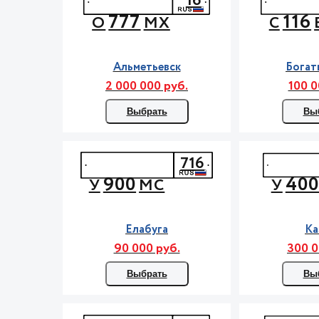
16
777
116
О
МХ
С
Альметьевск
Богат
2 000 000 руб.
100 0
Выбрать
Вы
716
900
40
У
МС
У
Елабуга
Ка
90 000 руб.
300 0
Выбрать
Вы