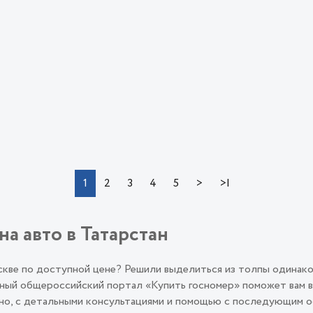
>
>|
1
2
3
4
5
на авто в Татарстан
оскве по доступной цене? Решили выделиться из толпы одинак
ый общероссийский портал «Купить госномер» поможет вам во
льно, с детальными консультациями и помощью с последующим