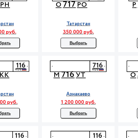
717
РН
О
РО
Р
арстан
Татарстан
00 руб.
350 000 руб.
брать
Выбрать
116
716
716
КК
М
УТ
О
арстан
Азнакаево
00 руб.
1 200 000 руб.
брать
Выбрать
116
116